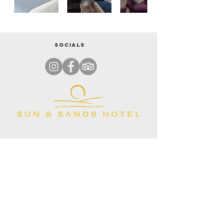
Socials
पता
प्लॉट नंबर। 818, अल मुर्राक़बत पुलिस स्टेशन बैरक के पास। दीरा-दुबई
+971585300788
|
+971544345956
info@thebristolhoteldubai.com
PO.बॉक्स: 444488
समीक्षा और रेटिंग