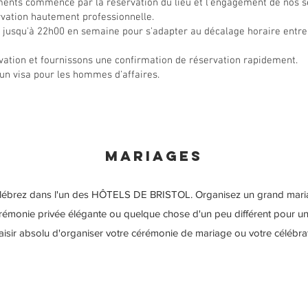
ents commence par la réservation du lieu et l'engagement de nos ser
rvation hautement professionnelle.
 jusqu'à 22h00 en semaine pour s'adapter au décalage horaire entre
tion et fournissons une confirmation de réservation rapidement.
un visa pour les hommes d'affaires.
Mariages
 célébrez dans l'un des HÔTELS DE BRISTOL. Organisez un grand maria
cérémonie privée élégante ou quelque chose d'un peu différent pour u
laisir absolu d'organiser votre cérémonie de mariage ou votre célébra