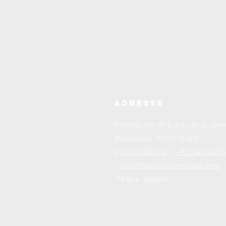
ADRESSE
Parcelle non. 818, près de la case
Murraqabat. DEIRA-DUBAI
+971585300788
|
+97154434595
info@thebristolhoteldubai.com
PO.Box : 444488