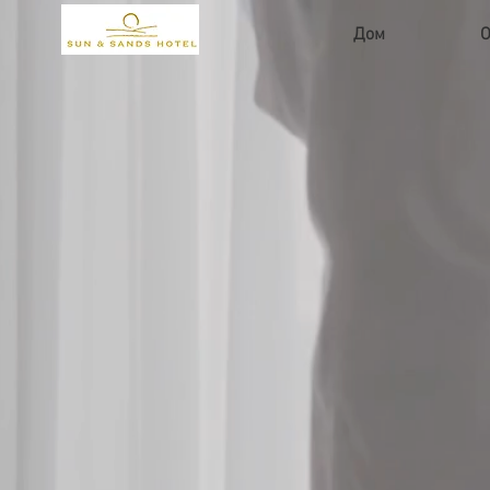
Дом
O