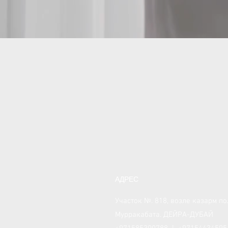
АДРЕС
Участок №. 818, возле казарм п
Мурракабата. ДЕЙРА-ДУБАЙ