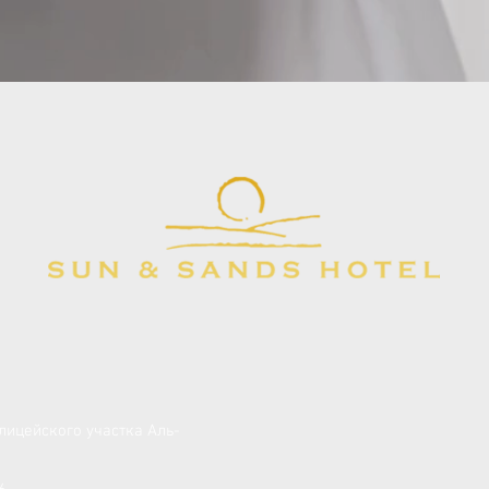
олицейского участка Аль-