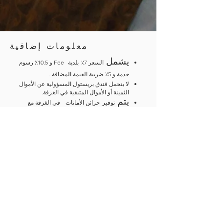
معلومات إضافية
يشمل
السعر 7٪
بلدية
Fee و 10.5٪ رسوم
خدمة و 5٪ ضريبة القيمة المضافة .
لا يتحمل فندق بريستول المسؤولية عن الأموال
الثمينة أو الأموال المتبقية في الغرفة.
يتم
توفير
خزائن الأمانات
في الغرفة مع
التشغيل
تعليمات
. ومع ذلك ، لا يتحمل الفندق
أي مسؤولية أو التزام تجاه الأشياء الثمينة أو
الأموال المتبقية في الغرفة أو داخل الخزنة. يجب ألا
يتجاوز عدد النزلاء الذين يشغلون الغرفة عدد
مساحات الأسرة المتوفرة.
قد يتم تطبيق ملاحق لأي شخص إضافي.
في حالة وجود أي
إعاقة ، يرجى إبلاغ مكتب
الاستقبال عند تسجيل الوصول.
أي ضرر أو غرفة تركت في حالة سيئة سيكلفك