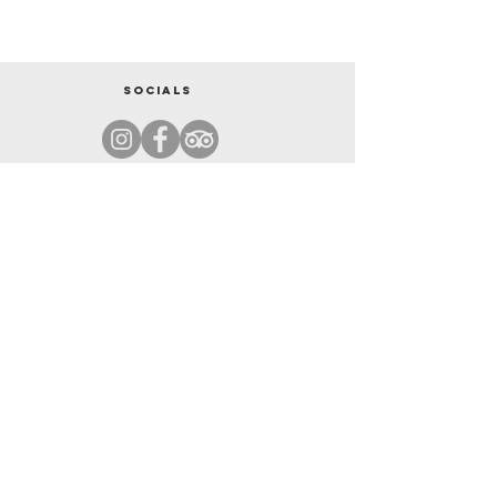
Socials
تبوك
القطعة رقم. 818 بالقرب من ثكنة مخفر المرقبات. ديرة - دبي
+971544345956
|
+971585300788
info@thebristolhoteldubai.com
PO.Box: 444488
المراجعات والتقييمات