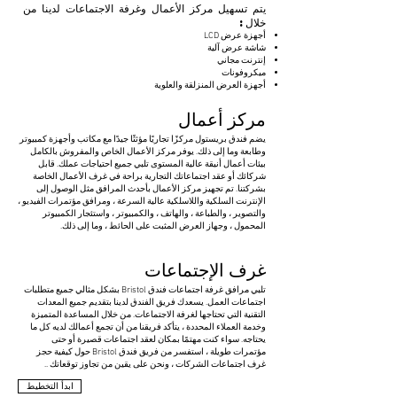
يتم تسهيل مركز الأعمال وغرفة الاجتماعات لدينا من
خلال:
أجهزة عرض LCD
شاشة عرض آلية
إنترنت مجاني
ميكروفونات
أجهزة العرض المنزلقة والعلوية
مركز أعمال
يضم فندق بريستول مركزًا تجاريًا مؤثثًا جيدًا مع مكاتب وأجهزة كمبيوتر
وطابعة وما إلى ذلك. يوفر مركز الأعمال الخاص والمفروش بالكامل
بيئات أعمال أنيقة عالية المستوى تلبي جميع احتياجات عملك. قابل
شركائك أو عقد اجتماعاتك التجارية براحة في غرف الأعمال الخاصة
بشركتنا. تم تجهيز مركز الأعمال بأحدث المرافق مثل الوصول إلى
الإنترنت السلكية واللاسلكية عالية السرعة ، ومرافق مؤتمرات الفيديو ،
والتصوير ، والطباعة ، والهاتف ، والكمبيوتر ، واستئجار الكمبيوتر
المحمول ، وجهاز العرض المثبت على الحائط ، وما إلى ذلك.
غرف الإجتماعات
تلبي مرافق غرفة اجتماعات فندق Bristol بشكل مثالي جميع متطلبات
اجتماعات العمل. يسعدك فريق الفندق لدينا بتقديم جميع المعدات
التقنية التي تحتاجها لغرفة الاجتماعات. من خلال المساعدة المتميزة
وخدمة العملاء المحددة ، يتأكد فريقنا من أن تجمع أعمالك لديه كل ما
يحتاجه. سواء كنت مهتمًا بمكان لعقد اجتماعات قصيرة أو حتى
مؤتمرات طويلة ، استفسر من فريق فندق Bristol حول كيفية حجز
غرف اجتماعات الشركات ، ونحن على يقين من تجاوز توقعاتك ..
ابدأ التخطيط