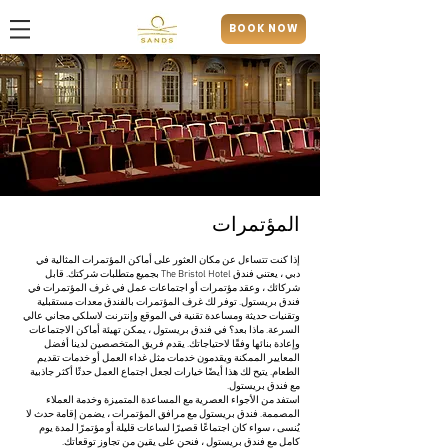
BOOK NOW
المؤتمرات
إذا كنت تتساءل عن مكان العثور على أماكن المؤتمرات المثالية في
دبي ، يعتني فندق The Bristol Hotel بجميع متطلبات شركتك. قابل
شركائك ، وعقد مؤتمرات أو اجتماعات عمل في غرف المؤتمرات في
فندق بريستول. توفر لك غرف المؤتمرات بالفندق معدات مستقبلية
وتقنيات حديثة ومساعدة تقنية في الموقع وإنترنت لاسلكي مجاني عالي
السرعة. ماذا بعد؟ في فندق بريستول ، يمكن تهيئة أماكن الاجتماعات
وإعادة بنائها وفقًا لاحتياجاتك. يقدم فريق المتخصصين لدينا أفضل
المعايير الممكنة ويقدمون خدمات مثل غداء العمل أو خدمات تقديم
الطعام. يتيح لك هذا أيضًا خيارات لجعل اجتماع العمل حدثًا أكثر جاذبية
مع فندق بريستول.
استفد من الأجواء العصرية مع المساعدة المتميزة وخدمة العملاء
المصممة. فندق بريستول مع مرافق المؤتمرات ، يضمن إقامة حدث لا
يُنسى ، سواء كان اجتماعًا قصيرًا لساعات قليلة أو مؤتمرًا لمدة يوم
كامل مع فندق بريستول ، فنحن على يقين من تجاوز توقعاتك.